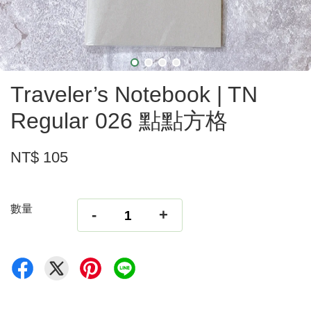
Traveler’s Notebook | TN
Regular 026 點點方格
NT$ 105
數量
-
+