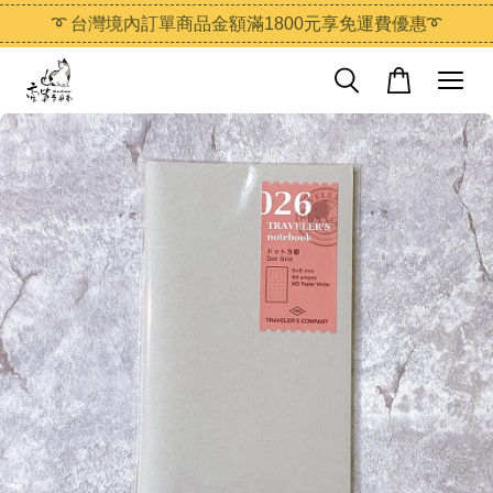
➰ 台灣境內訂單商品金額滿1800元享免運費優惠➰