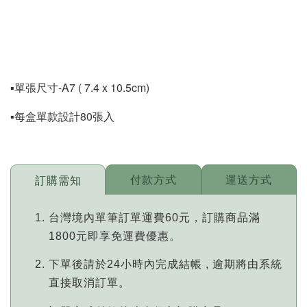
▪️單張尺寸-A7 ( 7.4 x 10.5cm)
▪️每盒單款設計80張入
付款方式
運送方式
訂購需知
台灣境內單筆訂單運費60元，訂購商品滿
1800元即享免運費優惠。
下單後請於24小時內完成結帳 , 逾期將由系統
直接取消訂單。