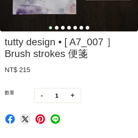
tutty design • [ A7_007 ］
Brush strokes 便箋
NT$ 215
數量
-
+