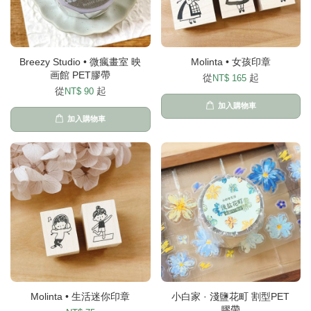
Breezy Studio • 微瘋畫室 映
Molinta • 女孩印章
画館 PET膠帶
從
起
NT$ 165
從
起
NT$ 90
加入購物車
加入購物車
Molinta • 生活迷你印章
小白家 · 淺鹽花町 割型PET
膠帶