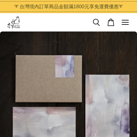
➰ 台灣境內訂單商品金額滿1800元享免運費優惠➰