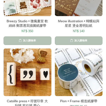
Breezy Studio • 微瘋畫室 軟
Meow illustration • 蝴蝶結與
綿綿 郵票透寫描圖紙膠帶
星星 燙金透明貼紙
NT$ 350
NT$ 140
加入購物車
加入購物車
Catslife press • 符號印章 大
Pion • Frame 模造紙膠帶
刮號 双引號 愛心