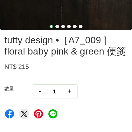
tutty design •［A7_009 ]
floral baby pink & green 便箋
NT$ 215
數量
-
+