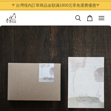
➰ 台灣境內訂單商品金額滿1800元享免運費優惠➰