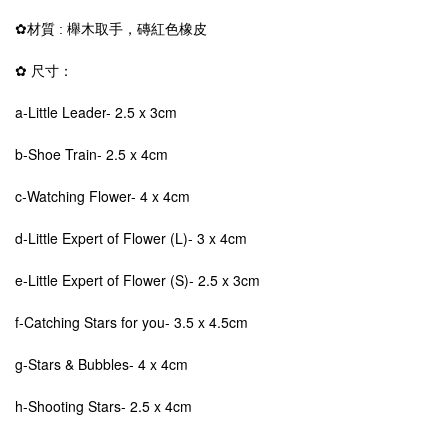
✿
材質 : 櫸木取手，磚紅色橡皮
✿ 尺寸
：
a-Little Leader
- 2.5 x 3cm
b-Shoe Train
- 2.5 x 4cm
c-Watching Flower
- 4 x 4cm
d-Little Expert of Flower (L)
- 3 x 4cm
e-Little Expert of Flower (S)
- 2.5 x 3cm
f-Catching Stars for you
- 3.5 x 4.5cm
g-Stars & Bubbles
- 4 x 4cm
h-Shooting Stars
- 2.5 x 4cm