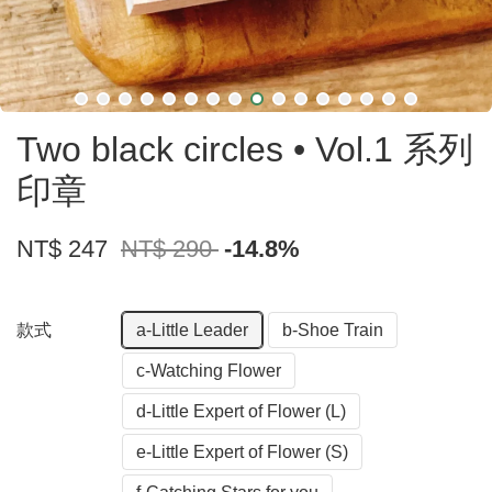
Two black circles • Vol.1 系列
印章
NT$ 247
NT$ 290
-14.8%
款式
a-Little Leader
b-Shoe Train
c-Watching Flower
d-Little Expert of Flower (L)
e-Little Expert of Flower (S)