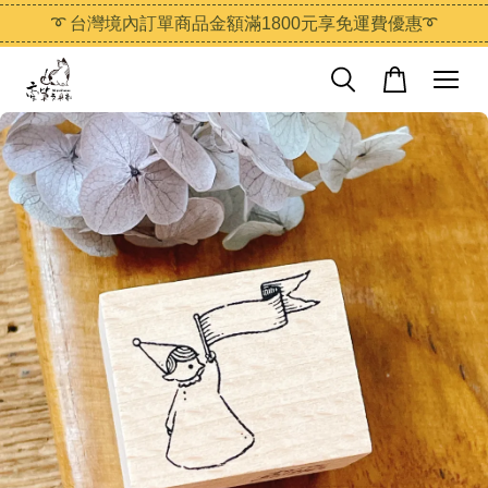
➰ 台灣境內訂單商品金額滿1800元享免運費優惠➰