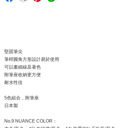
堅固筆尖
筆桿圓角方形設計易於使用
可以畫細線及著色
附筆座收納更方便
耐水性佳
5色組合，附筆座
日本製
No.9 NUANCE COLOR：