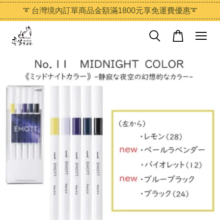
➰ 台灣境內訂單商品金額滿1800元享免運費優惠➰