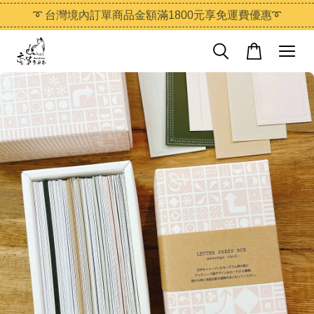
➰ 台灣境內訂單商品金額滿1800元享免運費優惠➰