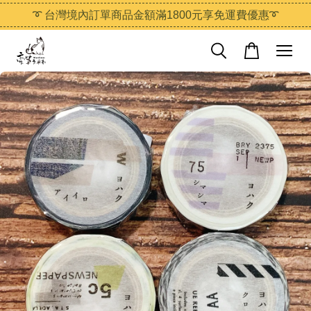
➰ 台灣境內訂單商品金額滿1800元享免運費優惠➰