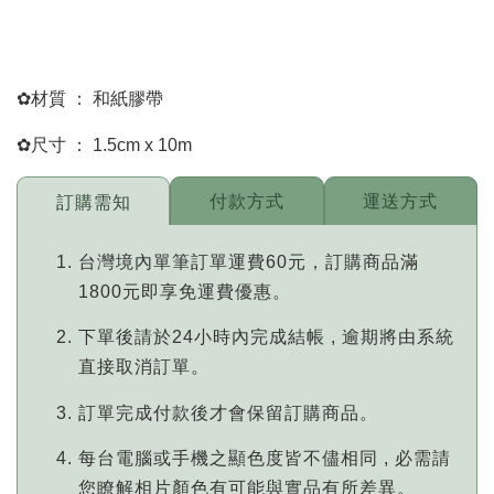
✿材質 ： 和紙膠帶
✿尺寸 ： 1.5cm x 10m
付款方式
運送方式
訂購需知
台灣境內單筆訂單運費60元，訂購商品滿
1800元即享免運費優惠。
下單後請於24小時內完成結帳 , 逾期將由系統
直接取消訂單。
訂單完成付款後才會保留訂購商品。
每台電腦或手機之顯色度皆不儘相同 , 必需請
您瞭解相片顏色有可能與實品有所差異。