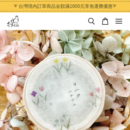
➰ 台灣境內訂單商品金額滿1800元享免運費優惠➰