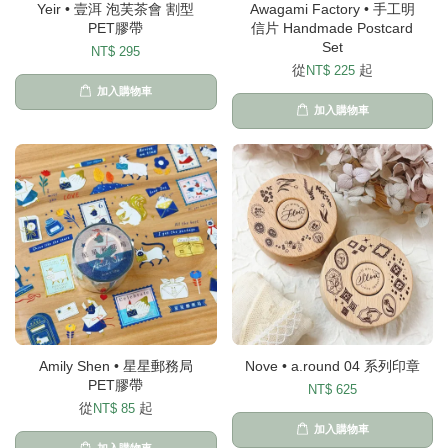
Yeir • 壹洱 泡芙茶會 割型
Awagami Factory • 手工明
PET膠帶
信片 Handmade Postcard
Set
NT$ 295
從
起
NT$ 225
加入購物車
加入購物車
Amily Shen • 星星郵務局
Nove • a.round 04 系列印章
PET膠帶
NT$ 625
從
起
NT$ 85
加入購物車