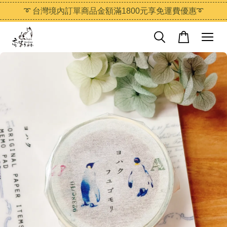
➰ 台灣境內訂單商品金額滿1800元享免運費優惠➰