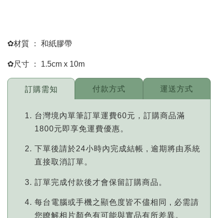
✿材質 ： 和紙膠帶
✿尺寸 ： 1.5cm x 10m
付款方式
運送方式
訂購需知
台灣境內單筆訂單運費60元，訂購商品滿
1800元即享免運費優惠。
下單後請於24小時內完成結帳 , 逾期將由系統
直接取消訂單。
訂單完成付款後才會保留訂購商品。
每台電腦或手機之顯色度皆不儘相同 , 必需請
您瞭解相片顏色有可能與實品有所差異。