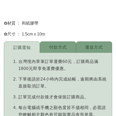
✿材質 ： 和紙膠帶
✿尺寸 ： 1.5cm x 10m
付款方式
運送方式
訂購需知
台灣境內單筆訂單運費60元，訂購商品滿
1800元即享免運費優惠。
下單後請於24小時內完成結帳 , 逾期將由系統
直接取消訂單。
訂單完成付款後才會保留訂購商品。
每台電腦或手機之顯色度皆不儘相同 , 必需請
您瞭解相片顏色有可能與實品有所差異。