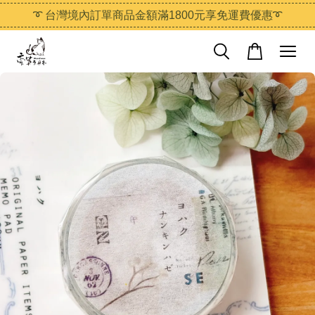
➰ 台灣境內訂單商品金額滿1800元享免運費優惠➰