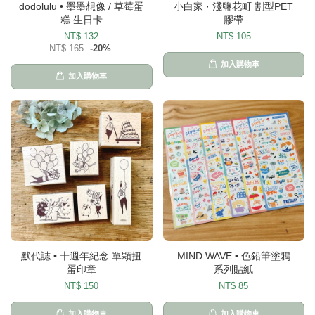
dodolulu • 墨墨想像 / 草莓蛋
小白家 · 淺鹽花町 割型PET
糕 生日卡
膠帶
NT$ 132
NT$ 105
NT$ 165
-20%
加入購物車
加入購物車
默代誌 • 十週年紀念 單顆扭
MIND WAVE • 色鉛筆塗鴉
蛋印章
系列貼紙
NT$ 150
NT$ 85
加入購物車
加入購物車